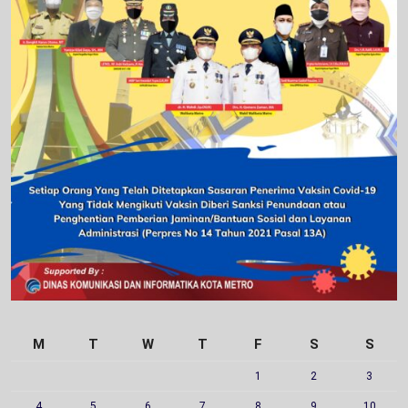
M
T
W
T
F
S
S
1
2
3
4
5
6
7
8
9
10